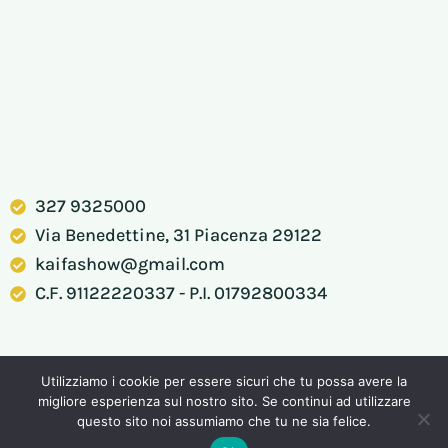
327 9325000​
Via Benedettine, 31 Piacenza 29122​
kaifashow@gmail.com ​
C.F. 91122220337 ​- P.I. 01792800334 ​
Utilizziamo i cookie per essere sicuri che tu possa avere la
migliore esperienza sul nostro sito. Se continui ad utilizzare
questo sito noi assumiamo che tu ne sia felice.